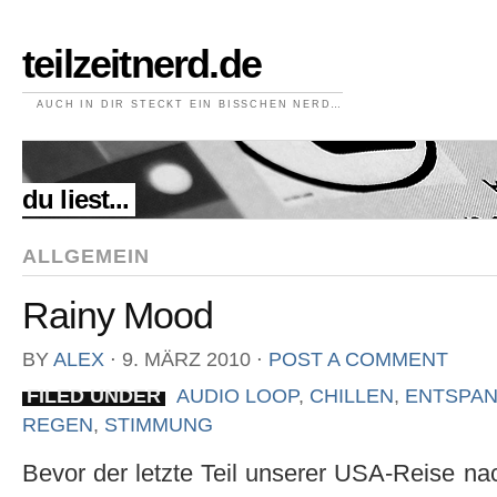
teilzeitnerd.de
AUCH IN DIR STECKT EIN BISSCHEN NERD…
//
du liest...
ALLGEMEIN
Rainy Mood
BY
ALEX
⋅
9. MÄRZ 2010
⋅
POST A COMMENT
FILED UNDER
AUDIO LOOP
,
CHILLEN
,
ENTSPA
REGEN
,
STIMMUNG
Bevor der letzte Teil unserer USA-Reise nac