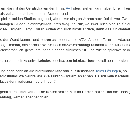
fen, die mit den Gerätschaften der Firma
AVT
gleichziehen kann, aber für ein fre
reits vorhandener Lösungen im Vordergrund.
piel in beiden Studios so gelöst, wie es vor einigen Jahren noch üblich war. Zwe
analogen Studer Telefonhybriden ihren Weg ins Pult, wo zwei Telco-Module für d
 N-1 sorgen. Fertig. Daran wollen wir auch nichts ändern, denn das funktionier
s der Wand kommt, und setzen auf sogenannte ATAs. Analoge Terminal Adapter,
ge Telefon, das normalerweise noch dazwischenhängt rationalisieren wir auch 
chstpersönlich, gesteuert über ein handelsübliches SIP-Fon, wie beispielsweise 
rung ein noch zu entwickelndes Touchscreen-Interface bewerkstelligen, das über
erung doch sehr an die hierzulande langsam aussterbenden
Telos-Lösunge
n, soll
adiostudios weitverbreitete AVT-Talkshowsystem anlehnen. Es soll kein nachbau
rfaces denn jedesmal neu erfinden?
entlich mal hier vorbei. Die Kosten sollten sich im Ramen halten und die Tipps 
Anfang, werden aber berichten.
.