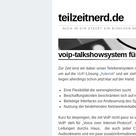
teilzeitnerd.de
AUCH IN DIR STECKT EIN BISSCHEN 
//
voip-talkshowsystem für
Zur Zeit sind wir dabei unser Telefoniesystem
um auf die
VoIP
-Lösung „
Asterisk
“ und wir zie
liegen allerdings schon jetzt klar auf der Hand:
Eine Flexibilität die seinesgleichen sucht
Beschaffungskosten beschränken sich auf 
Beliebige Interfaces zur Ansteuerung des S
Nutzung der bestehenden Netzwerkverkab
Kurz für diejenigen, die mit VoIP nicht ganz so
VoIP steh für „Voice over Internet Protocol“,
Leitungen durchs Haus, die auch jeder Co
Audiostreams und ein paar zusatzinformatione