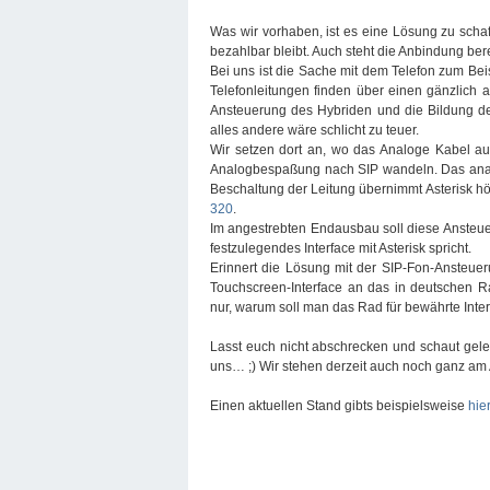
Was wir vorhaben, ist es eine Lösung zu schaf
bezahlbar bleibt. Auch steht die Anbindung be
Bei uns ist die Sache mit dem Telefon zum Beis
Telefonleitungen finden über einen gänzlich 
Ansteuerung des Hybriden und die Bildung der
alles andere wäre schlicht zu teuer.
Wir setzen dort an, wo das Analoge Kabel au
Analogbespaßung nach SIP wandeln. Das analo
Beschaltung der Leitung übernimmt Asterisk hö
320
.
Im angestrebten Endausbau soll diese Ansteue
festzulegendes Interface mit Asterisk spricht.
Erinnert die Lösung mit der SIP-Fon-Ansteu
Touchscreen-Interface an das in deutschen R
nur, warum soll man das Rad für bewährte Inte
Lasst euch nicht abschrecken und schaut geleg
uns… ;) Wir stehen derzeit auch noch ganz am 
Einen aktuellen Stand gibts beispielsweise
hier