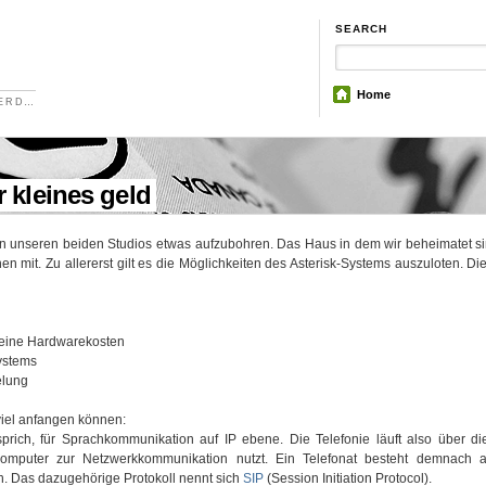
SEARCH
Home
NERD…
 kleines geld
 in unseren beiden Studios etwas aufzubohren. Das Haus in dem wir beheimatet si
hen mit. Zu allererst gilt es die Möglichkeiten des Asterisk-Systems auszuloten. Die
reine Hardwarekosten
ystems
elung
 viel anfangen können:
 sprich, für Sprachkommunikation auf IP ebene. Die Telefonie läuft also über d
mputer zur Netzwerkkommunikation nutzt. Ein Telefonat besteht demnach 
n. Das dazugehörige Protokoll nennt sich
SIP
(Session Initiation Protocol).