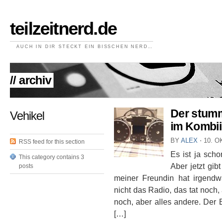
teilzeitnerd.de
AUCH IN DIR STECKT EIN BISSCHEN NERD…
// archiv
Der stumm
Vehikel
im Kombi
BY
ALEX
⋅
10. O
RSS feed for this section
Es ist ja scho
This category contains 3
Aber jetzt gib
posts
meiner Freundin hat irgend
nicht das Radio, das tat noch,
noch, aber alles andere. Der
[…]