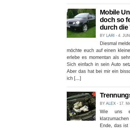
Mobile Un
doch so f
durch die
BY
LARI
⋅
4. JUN
Diesmal meldet
möchte euch auf einen klei
erlebe es momentan als sehr
Sich einfach in sein Auto set
Aber das hat bei mir ein bis
ich […]
Trennung
BY
ALEX
⋅
17. M
Wie uns ei
klarzumachen 
Ende, das ist