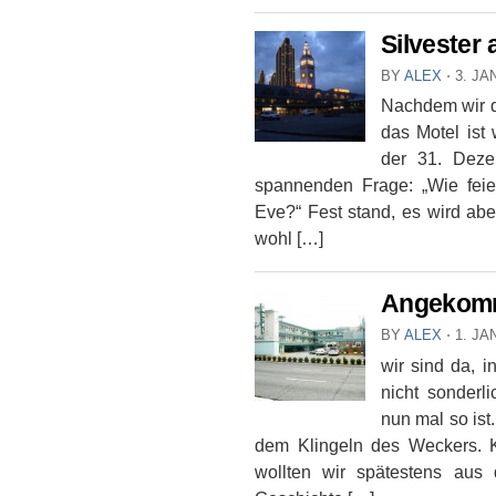
Silvester 
BY
ALEX
⋅
3. JA
Nachdem wir di
das Motel ist
der 31. Deze
spannenden Frage: „Wie feie
Eve?“ Fest stand, es wird ab
wohl […]
Angeko
BY
ALEX
⋅
1. JA
wir sind da, 
nicht sonderl
nun mal so ist
dem Klingeln des Weckers. 
wollten wir spätestens au