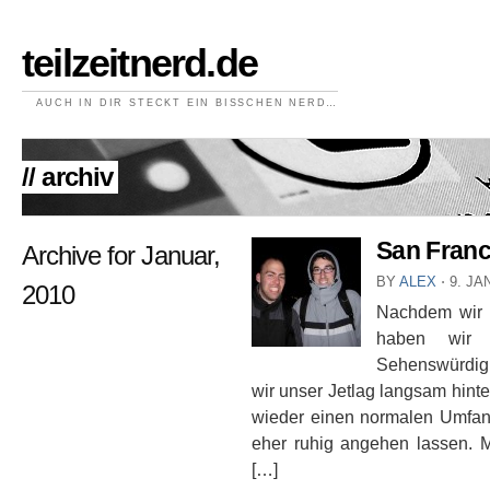
teilzeitnerd.de
AUCH IN DIR STECKT EIN BISSCHEN NERD…
// archiv
San Franci
Archive for Januar,
BY
ALEX
⋅
9. JA
2010
Nachdem wir w
haben wir n
Sehenswürdig
wir unser Jetlag langsam hint
wieder einen normalen Umfan
eher ruhig angehen lassen. M
[…]