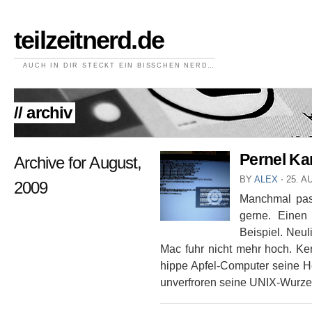
teilzeitnerd.de
AUCH IN DIR STECKT EIN BISSCHEN NERD…
// archiv
Pernel Ka
Archive for August,
BY
ALEX
⋅
25. A
2009
Manchmal pass
gerne. Einen
Beispiel. Neul
Mac fuhr nicht mehr hoch. Ke
hippe Apfel-Computer seine He
unverfroren seine UNIX-Wurzeln