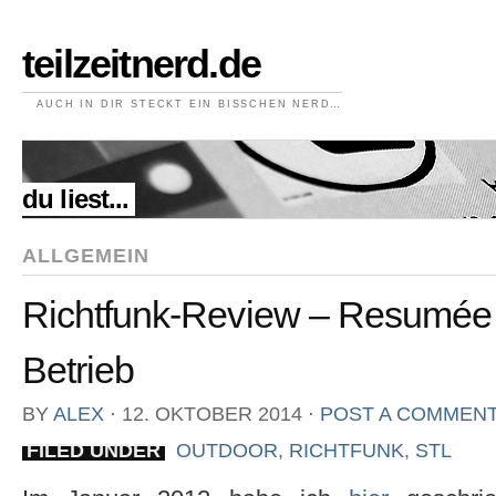
teilzeitnerd.de
AUCH IN DIR STECKT EIN BISSCHEN NERD…
//
du liest...
ALLGEMEIN
Richtfunk-Review – Resumée 
Betrieb
BY
ALEX
⋅
12. OKTOBER 2014
⋅
POST A COMMEN
FILED UNDER
OUTDOOR
,
RICHTFUNK
,
STL