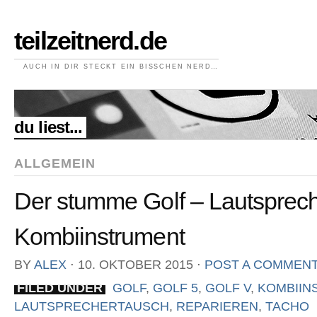
teilzeitnerd.de
AUCH IN DIR STECKT EIN BISSCHEN NERD…
//
du liest...
ALLGEMEIN
Der stumme Golf – Lautsprec
Kombiinstrument
BY
ALEX
⋅
10. OKTOBER 2015
⋅
POST A COMMEN
FILED UNDER
GOLF
,
GOLF 5
,
GOLF V
,
KOMBIIN
LAUTSPRECHERTAUSCH
,
REPARIEREN
,
TACHO