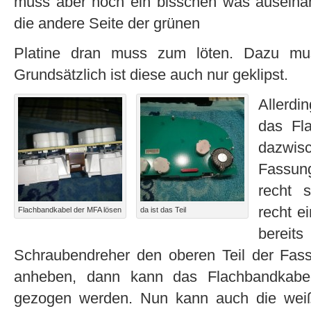
muss aber noch ein bisschen was auseina
die andere Seite der grünen
Platine dran muss zum löten. Dazu m
Grundsätzlich ist diese auch nur geklipst.
Allerdi
das Fl
dazwis
Fassung
recht 
recht e
Flachbandkabel der MFA lösen
da ist das Teil
bereit
Schraubendreher den oberen Teil der Fas
anheben, dann kann das Flachbandkab
gezogen werden. Nun kann auch die weiß