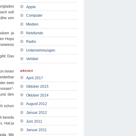
erglades
Apple
ach soll
Computer
Nähe von
Medien
Netzfunde
wären ja
inen Hops
Radio
t sowieso
Unternehmungen
gibt. Das
Vehikel
von innen
ARCHIV
underbar
April 2017
eder zwei
Oktober 2015
chossen“-
 und den
Oktober 2014
.
August 2012
ich schon
Januar 2012
h bereits
Juni 2011
s. Hat ja
Januar 2011
sta. Wir