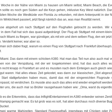
obe Woche in der Nähe von Miami zu hausen um Miami selbst, Miami Beach, die Ev
sollte es noch gen Süden auf die Keys gehen, inklusive Key West natürlich. Dan
tzten Woche die Westküste von Florida zu erkunden, mit dem Ankerpunkt in der 
 Wirklichkeit passiert, jetzt fängt nämlich das an, was man Realität nennt.
se abgeholt um nach Stuttgart auf den Flughafen gebracht zu werden. Wir 
 in dem Fall hat sich das quasi aufgedrängt. Der Flug ab Stuttgart mit einem kle
nach Miami zu fliegen, war günstiger, als mit ein und dem selben Flug, den wir jetz
. Versteht keiner, war aber so.
 man sich dabei fragt, warum es einen Flug von Stuttgart nach Frankfurt überhaupt 
t.
g Miami. Das dann mit einem schicken A380. Hat man das Teil nun also auch mal 
hen von der Verspätung, mit der wir losgekommen sind, hat das auch alles w
on recht knapp in Frankfurt an und es mussten nach dem Einteigen auch gleich wi
gut waren. Hat alles etwas Zeit gekostet, was dann zur klassischen „Slot abges
der Start stattgefunden haben muss, damit das mit der eingereichten Flugroute
sst, ist verstrichen. Es musste also auch das alles erst wieder eingeholt werden
ter uns, die auch mal so Brüller rausgehauen haben wie: „Oma, warst du eigentl
ab es die Erkenntnis, dass das InflightEntertainment im A380 entweder seinen Zenit
hlampig gemacht war. Es tut grob was es soll, hat aber durchaus noch diverse Bug
Buckel.
zwei warme Mahlzeiten. Standard Flugzeugfraß. irgendwas mit Chicken oder Pa