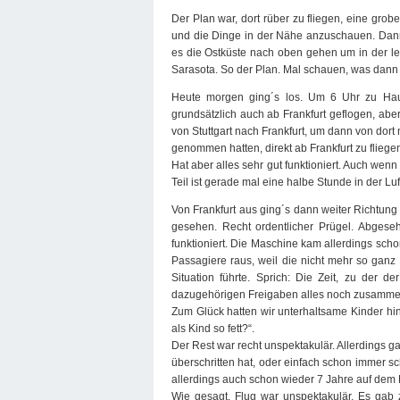
Der Plan war, dort rüber zu fliegen, eine gr
und die Dinge in der Nähe anzuschauen. Dann 
es die Ostküste nach oben gehen um in der le
Sarasota. So der Plan. Mal schauen, was dann in
Heute morgen ging´s los. Um 6 Uhr zu Hau
grundsätzlich auch ab Frankfurt geflogen, aber
von Stuttgart nach Frankfurt, um dann von dort 
genommen hatten, direkt ab Frankfurt zu fliegen
Hat aber alles sehr gut funktioniert. Auch wenn
Teil ist gerade mal eine halbe Stunde in der Luf
Von Frankfurt aus ging´s dann weiter Richtun
gesehen. Recht ordentlicher Prügel. Abgese
funktioniert. Die Maschine kam allerdings sch
Passagiere raus, weil die nicht mehr so ganz 
Situation führte. Sprich: Die Zeit, zu der 
dazugehörigen Freigaben alles noch zusammenpa
Zum Glück hatten wir unterhaltsame Kinder hin
als Kind so fett?“.
Der Rest war recht unspektakulär. Allerdings g
überschritten hat, oder einfach schon immer sc
allerdings auch schon wieder 7 Jahre auf dem 
Wie gesagt, Flug war unspektakulär. Es gab 