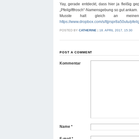
Yay, gerade entdeckt, dass hier ja fleißig g
„Pfeilgiftfrosch“-Namensgebung so gut ankam. 
Musste halt gleich an meine
https://www.dropbox.com/s/ltjjrspr8a50utu/pfeilg
POSTED BY
CATHERINE
|
18. APRIL 2017, 15:30
POST A COMMENT
Kommentar
Name
*
E-mail
*