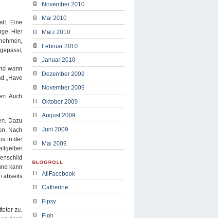
November 2010
Mai 2010
alt. Eine
nge. Hier
März 2010
 nehmen,
Februar 2010
 gepasst,
Januar 2010
und wann
Dezember 2009
nd „Have
November 2009
en. Auch
Oktober 2009
August 2009
en. Dazu
Juni 2009
en. Nach
os in der
Mai 2009
allgelber
enschild
BLOGROLL
 und kann
AllFacebook
m abseits
Catherine
Fipsy
teter zu.
Floh