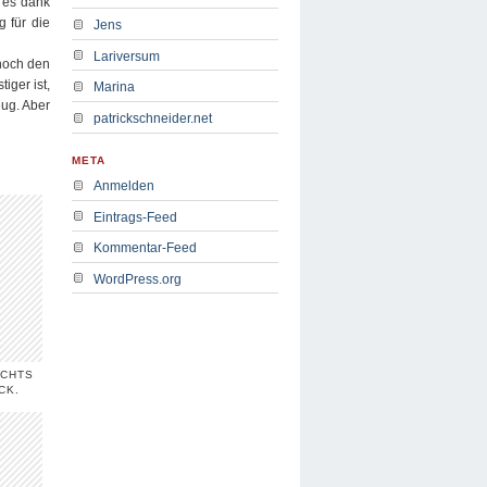
n es dank
 für die
Jens
Lariversum
 noch den
iger ist,
Marina
eug. Aber
patrickschneider.net
META
Anmelden
Eintrags-Feed
Kommentar-Feed
WordPress.org
ECHTS
CK.