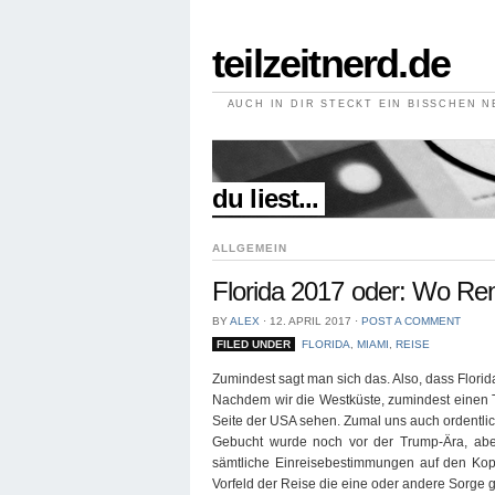
teilzeitnerd.de
AUCH IN DIR STECKT EIN BISSCHEN 
//
du liest...
ALLGEMEIN
Florida 2017 oder: Wo Re
BY
ALEX
⋅
12. APRIL 2017
⋅
POST A COMMENT
FILED UNDER
FLORIDA
,
MIAMI
,
REISE
Zumindest sagt man sich das. Also, dass Florid
Nachdem wir die Westküste, zumindest einen Te
Seite der USA sehen. Zumal uns auch ordentl
Gebucht wurde noch vor der Trump-Ära, aber 
sämtliche Einreisebestimmungen auf den Kopf
Vorfeld der Reise die eine oder andere Sorge 