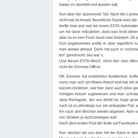
haben es überlebt und wurden satt.
Nun aber der spannende Teil. Nach der Landung
nicht mal im Ansatz freundliche Dame wies die 
durfte man erst mal mit einem ESTA-Automate
um mir dann mitzuteilen, dass was nicht stim
aber zu so nem Fuzzi muss man trotzdem. Oh je
Dort angekommen wollte er aber eigentlich n
man wieder abhaut. Dann hat auch er nochmal
fun“ gewünscht, das war´s.
Und diesen ESTA-Wisch, ohne den man offenba
nicht der Einreise-Officer.
OK, Einreise hat problemlos funktioniert, Ko
muss man sich am Miami-Airport erst mal mit 
kurzem Anstehen, war hier dann auch alles ger
richtigen Klasse zugewiesen und man schnappt
Jeep Renegade, der uns direkt ins Auge gesto
nach ist es allerdings nur ein verkappter Fiat,
ihn nach drei Wochen wieder abgeben. Aber so 
von Straßen ja nicht bewegen darf.
Nach dem ersten Post der Kiste auf Facebook wu
Nun stürzten wir uns also mit der Karre in den