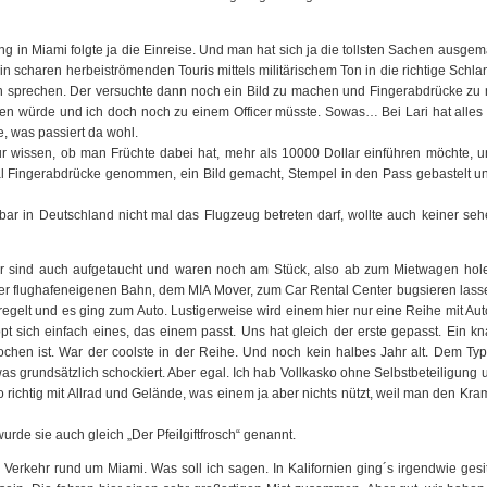
 in Miami folgte ja die Einreise. Und man hat sich ja die tollsten Sachen ausgem
in scharen herbeiströmenden Touris mittels militärischem Ton in die richtige Schla
n sprechen. Der versuchte dann noch ein Bild zu machen und Fingerabdrücke zu
men würde und ich doch noch zu einem Officer müsste. Sowas… Bei Lari hat alles
, was passiert da wohl.
ur wissen, ob man Früchte dabei hat, mehr als 10000 Dollar einführen möchte, 
 Fingerabdrücke genommen, ein Bild gemacht, Stempel in den Pass gebastelt u
r in Deutschland nicht mal das Flugzeug betreten darf, wollte auch keiner seh
ffer sind auch aufgetaucht und waren noch am Stück, also ab zum Mietwagen hol
der flughafeneigenen Bahn, dem MIA Mover, zum Car Rental Center bugsieren lass
egelt und es ging zum Auto. Lustigerweise wird einem hier nur eine Reihe mit Aut
 sich einfach eines, das einem passt. Uns hat gleich der erste gepasst. Ein kn
chen ist. War der coolste in der Reihe. Und noch kein halbes Jahr alt. Dem Typ
 was grundsätzlich schockiert. Aber egal. Ich hab Vollkasko ohne Selbstbeteiligung
richtig mit Allrad und Gelände, was einem ja aber nichts nützt, weil man den Kra
rde sie auch gleich „Der Pfeilgiftfrosch“ genannt.
 Verkehr rund um Miami. Was soll ich sagen. In Kalifornien ging´s irgendwie gesit