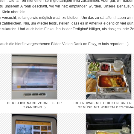
sein. Die fahren hier einen sehr großartigen Mist zusammen. Aber gut, wir habe
 zu unserem Airbnb geschafft, wo wir nett empfangen wurden. Unsere Behausung
Klein aber fein.
 versucht, so lange wie möglich wach zu bleiben. Um das zu schaffen, haben wir
 zahlreichen. Nur, um wieder festzustellen, dass es in Amerika eigentlich viel günst
inzukaufen. Und auch beim Einkaufen ist der Fertigfraß billiger, als das gesunde Z
auch die hierfür vorgesehenen Bilder. Vielen Dank an Eazy, er hats repariert. :-)
DER BLICK NACH VORNE. SEHR
IRGENDWAS MIT CHICKEN. UND R
SPANNEND ;)
GEMÜSE MIT WIRREM GESCHMA