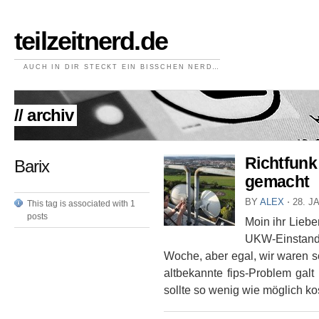
teilzeitnerd.de
AUCH IN DIR STECKT EIN BISSCHEN NERD…
// archiv
Richtfunk
Barix
gemacht
BY
ALEX
⋅
28. J
This tag is associated with 1
posts
Moin ihr Liebe
UKW-Einstand
Woche, aber egal, wir waren so
altbekannte fips-Problem galt
sollte so wenig wie möglich ko