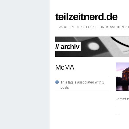
teilzeitnerd.de
AUCH IN DIR STECKT EIN BISSCHEN 
// archiv
MoMA
This tag is associated with 1
posts
kommt ei
—