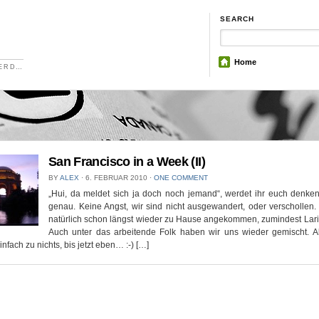
SEARCH
Home
NERD…
San Francisco in a Week (II)
BY
ALEX
⋅
6. FEBRUAR 2010
⋅
ONE COMMENT
„Hui, da meldet sich ja doch noch jemand“, werdet ihr euch denken
genau. Keine Angst, wir sind nicht ausgewandert, oder verschollen.
natürlich schon längst wieder zu Hause angekommen, zumindest Lari 
Auch unter das arbeitende Folk haben wir uns wieder gemischt. 
nfach zu nichts, bis jetzt eben… :-) […]