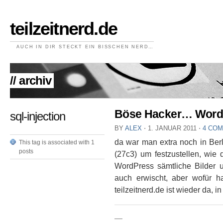
teilzeitnerd.de
AUCH IN DIR STECKT EIN BISSCHEN NERD…
// archiv
Böse Hacker… WordP
sql-injection
BY
ALEX
⋅
1. JANUAR 2011
⋅
4 CO
da war man extra noch in Be
This tag is associated with 1
posts
(27c3) um festzustellen, wie 
WordPress sämtliche Bilder u
auch erwischt, aber wofür h
teilzeitnerd.de ist wieder da, i
—