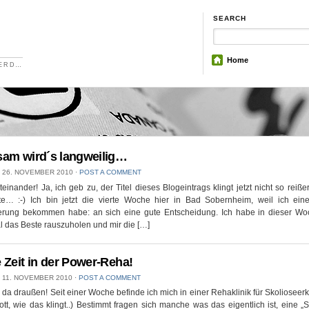
SEARCH
Home
NERD…
am wird´s langweilig…
26. NOVEMBER 2010
⋅
POST A COMMENT
teinander! Ja, ich geb zu, der Titel dieses Blogeintrags klingt jetzt nicht so reiße
zte… :-) Ich bin jetzt die vierte Woche hier in Bad Sobernheim, weil ich ei
erung bekommen habe: an sich eine gute Entscheidung. Ich habe in dieser Woc
 das Beste rauszuholen und mir die […]
 Zeit in der Power-Reha!
11. NOVEMBER 2010
⋅
POST A COMMENT
r da draußen! Seit einer Woche befinde ich mich in einer Rehaklinik für Skoliosee
tt, wie das klingt..) Bestimmt fragen sich manche was das eigentlich ist, eine „S