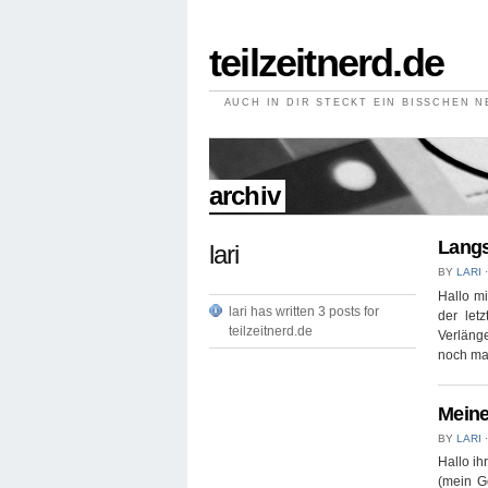
teilzeitnerd.de
AUCH IN DIR STECKT EIN BISSCHEN 
//
archiv
Langs
lari
BY
LARI
⋅
Hallo mi
lari has written 3 posts for
der let
teilzeitnerd.de
Verläng
noch mal
Meine
BY
LARI
⋅
Hallo ih
(mein Go