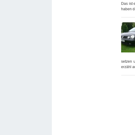
Das ist 
haben d
setzen u
erzähl 