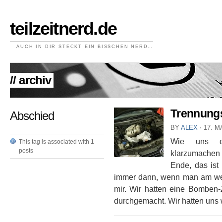
teilzeitnerd.de
AUCH IN DIR STECKT EIN BISSCHEN NERD…
// archiv
Trennung
Abschied
BY
ALEX
⋅
17. M
Wie uns ei
This tag is associated with 1
posts
klarzumachen 
Ende, das ist
immer dann, wenn man am wen
mir. Wir hatten eine Bomben
durchgemacht. Wir hatten uns 