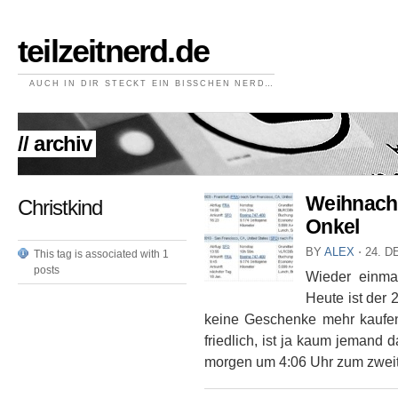
teilzeitnerd.de
AUCH IN DIR STECKT EIN BISSCHEN NERD…
// archiv
Weihnacht
Christkind
Onkel
BY
ALEX
⋅
24. D
This tag is associated with 1
posts
Wieder einma
Heute ist der
keine Geschenke mehr kaufen, 
friedlich, ist ja kaum jemand d
morgen um 4:06 Uhr zum zweit