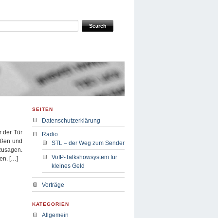
SEITEN
Datenschutzerklärung
r der Tür
Radio
toßen und
STL – der Weg zum Sender
ozusagen.
VoIP-Talkshowsystem für
en. […]
kleines Geld
Vorträge
KATEGORIEN
Allgemein