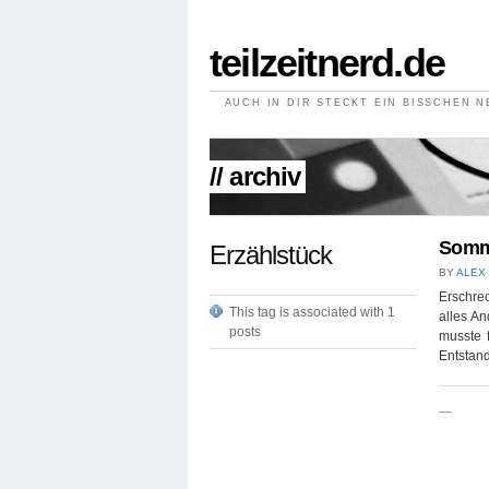
teilzeitnerd.de
AUCH IN DIR STECKT EIN BISSCHEN 
// archiv
Somm
Erzählstück
BY
ALEX
Erschrec
This tag is associated with 1
alles An
posts
musste f
Entstand
—