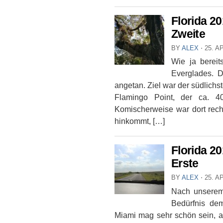
Florida 20
Zweite
BY
ALEX
⋅
25. A
Wie ja bereit
Everglades. 
angetan. Ziel war der südlichs
Flamingo Point, der ca. 40
Komischerweise war dort rec
hinkommt, […]
Florida 20
Erste
BY
ALEX
⋅
25. A
Nach unserem 
Bedürfnis de
Miami mag sehr schön sein, ab