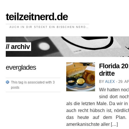
teilzeitnerd.de
AUCH IN DIR STECKT EIN BISSCHEN NERD…
// archiv
Florida 20
everglades
dritte
BY
ALEX
⋅
29. A
This tag is associated with 3
posts
Wir hatten no
sind dort noc
als die letzten Male. Da wir 
auch recht hübsch ist, nördli
das heute auf dem Plan. A
amerikanischste aller […]