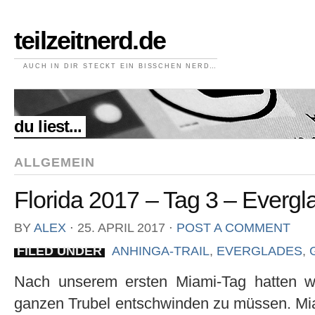
teilzeitnerd.de
AUCH IN DIR STECKT EIN BISSCHEN NERD…
//
du liest...
ALLGEMEIN
Florida 2017 – Tag 3 – Evergla
BY
ALEX
⋅
25. APRIL 2017
⋅
POST A COMMENT
FILED UNDER
ANHINGA-TRAIL
,
EVERGLADES
,
Nach unserem ersten Miami-Tag hatten w
ganzen Trubel entschwinden zu müssen. Mia