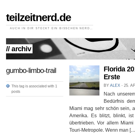
teilzeitnerd.de
AUCH IN DIR STECKT EIN BISSCHEN NERD…
// archiv
Florida 20
gumbo-limbo-trail
Erste
BY
ALEX
⋅
25. A
This tag is associated with 1
posts
Nach unserem 
Bedürfnis de
Miami mag sehr schön sein, ab
Amerika. Es blitzt, blinkt, i
übertrieben. Vor allem Miami
Touri-Metropole. Wenn man […