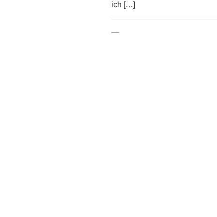
ich […]
—