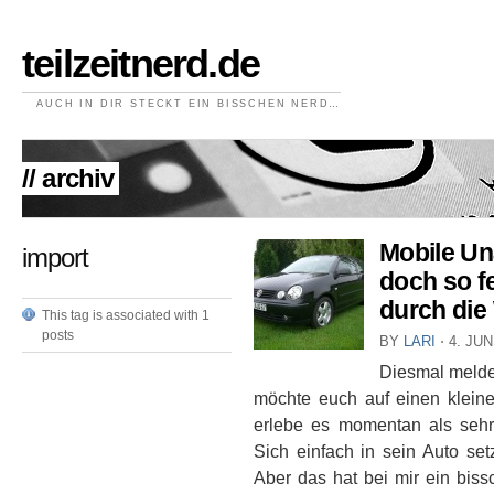
teilzeitnerd.de
AUCH IN DIR STECKT EIN BISSCHEN NERD…
// archiv
Mobile Un
import
doch so f
durch die
This tag is associated with 1
posts
BY
LARI
⋅
4. JUN
Diesmal meldet
möchte euch auf einen klei
erlebe es momentan als sehr
Sich einfach in sein Auto set
Aber das hat bei mir ein bis