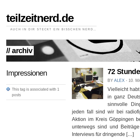
teilzeitnerd.de
AUCH IN DIR STECKT EIN BISSCHEN NERD…
// archiv
72 Stunde
Impressionen
BY
ALEX
⋅
10. M
Vielleicht ha
This tag is associated with 1
posts
in ganz Deut
sinnvolle Di
jeden fall sind wir bei radio
Aktion im Kreis Göppingen bes
unterwegs sind und Beiträge 
Interviews für dringende […]