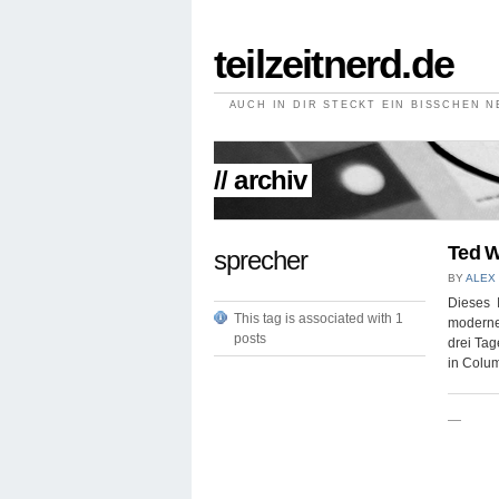
teilzeitnerd.de
AUCH IN DIR STECKT EIN BISSCHEN 
// archiv
Ted W
sprecher
BY
ALEX
Dieses 
This tag is associated with 1
modernes
posts
drei Tag
in Colu
—