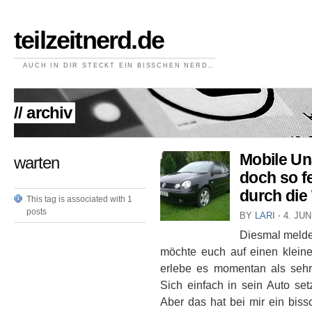
teilzeitnerd.de
AUCH IN DIR STECKT EIN BISSCHEN NERD…
// archiv
Mobile Un
warten
doch so f
durch die
This tag is associated with 1
posts
BY
LARI
⋅
4. JUN
Diesmal meldet
möchte euch auf einen klei
erlebe es momentan als sehr
Sich einfach in sein Auto set
Aber das hat bei mir ein bis