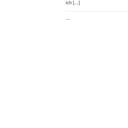
ich […]
—